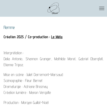
Passer
au
contenu
principal
Flemme
Création 2025 / Co-production :
Le Méta
Interprétation :
Delia Antonio, Shannon Granger, Mathilde Morel, Gabriel Obergfell,
Etienne Tripoz.
Mise en scène : Juliet Darremont-Marsaud
Scénographie : Fleur Bernet
Dramaturgie : Adriane Breznay
Création lumière : Manon Vergotte
Production : Morgan Guillot-Noël