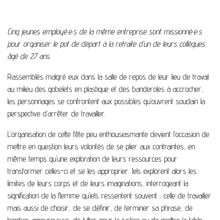
Cinq jeunes employé·e·s de la même entreprise sont missionné·e·s
pour organiser le pot de départ à la retraite d’un de leurs collègues,
âgé de 27 ans.
Rassemblés malgré eux dans la salle de repos de leur lieu de travail
au milieu des gobelets en plastique et des banderoles à accrocher,
les personnages se confrontent aux possibles qu’ouvrent soudain la
perspective d’arrêter de travailler.
L’organisation de cette fête peu enthousiasmante devient l’occasion de
mettre en question leurs volontés de se plier aux contraintes, en
même temps qu’une exploration de leurs ressources pour
transformer celles-ci et se les approprier. Iels explorent alors les
limites de leurs corps et de leurs imaginations, interrogeant la
signification de la flemme qu’iels ressentent souvent ; celle de travailler
mais aussi de choisir, de se définir, de terminer sa phrase, de
tomber amoureux.se, de lutter pour la justice ou de mettre la table.